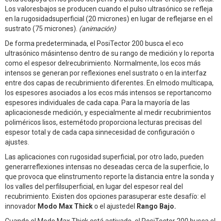
Los valoresbajos se producen cuando el pulso ultrasónico se refleja
en la rugosidadsuperficial (20 micrones) en lugar de reflejarse en el
sustrato (75 micrones).
(animación)
De forma predeterminada, el PosiTector 200 busca el eco
ultrasónico másintenso dentro de su rango de medición y lo reporta
como el espesor delrecubrimiento. Normalmente, los ecos más
intensos se generan por reflexiones enel sustrato o en la interfaz
entre dos capas de recubrimiento diferentes. En elmodo multicapa,
los espesores asociados a los ecos más intensos se reportancomo
espesores individuales de cada capa. Para la mayoría de las
aplicacionesde medición, y especialmente al medir recubrimientos
poliméricos lisos, estemétodo proporciona lecturas precisas del
espesor total y de cada capa sinnecesidad de configuración o
ajustes.
Las aplicaciones con rugosidad superficial, por otro lado, pueden
generarreflexiones intensas no deseadas cerca de la superficie, lo
que provoca que elinstrumento reporte la distancia entre la sonda y
los valles del perfilsuperficial, en lugar del espesor real del
recubrimiento. Existen dos opciones parasuperar este desafío: el
innovador
Modo Max Thick
o el ajustedel
Rango Bajo.
Cuando el Modo Max Thick está activado, el PosiTector 200 busca el