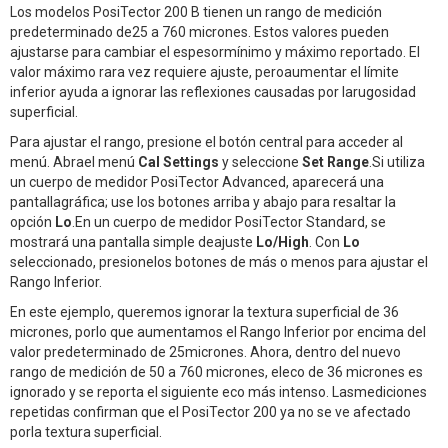
Los modelos PosiTector 200 B tienen un rango de medición
predeterminado de25 a 760 micrones. Estos valores pueden
ajustarse para cambiar el espesormínimo y máximo reportado. El
valor máximo rara vez requiere ajuste, peroaumentar el límite
inferior ayuda a ignorar las reflexiones causadas por larugosidad
superficial.
Para ajustar el rango, presione el botón central para acceder al
menú. Abrael menú
Cal Settings
y seleccione
Set Range
.Si utiliza
un cuerpo de medidor PosiTector Advanced, aparecerá una
pantallagráfica; use los botones arriba y abajo para resaltar la
opción
Lo
.En un cuerpo de medidor PosiTector Standard, se
mostrará una pantalla simple deajuste
Lo/High
. Con
Lo
seleccionado, presionelos botones de más o menos para ajustar el
Rango Inferior.
En este ejemplo, queremos ignorar la textura superficial de 36
micrones, porlo que aumentamos el Rango Inferior por encima del
valor predeterminado de 25micrones. Ahora, dentro del nuevo
rango de medición de 50 a 760 micrones, eleco de 36 micrones es
ignorado y se reporta el siguiente eco más intenso. Lasmediciones
repetidas confirman que el PosiTector 200 ya no se ve afectado
porla textura superficial.