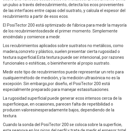
un pulso a través delrecubrimiento, detecta los ecos provenientes
de las interfaces entre capas odel sustrato, y calcula el espesor del
recubrimiento a partir de esos ecos.
El PosiTector 200 está optimizado de fábrica para medir la mayoría
de los recubrimientosdesde el primer momento. Simplemente
enciéndalo y comience a medir.
Los recubrimientos aplicados sobre sustratos no metálicos, como
madera,concreto y plástico, suelen presentar cierta rugosidad o
textura superficial.Esta textura puede ser intencional, por razones
funcionales o estéticas, o bieninherente al propio sustrato.
Medir este tipo de recubrimientos puede representar un reto para
cualquiermétodo de medición, y la medición ultrasónica no es la
excepción. Sin embargo,por diseño, el PosiTector 200 está
especialmente preparado para manejar estassituaciones.
La rugosidad superficial puede generar ecos intensos cerca de la
superficieque, en ocasiones, parecen falta de repetibilidad o
producen valoresinesperadamente bajos, dependiendo de la
textura.
Cuando la sonda del PosiTector 200 se coloca sobre la superficie,
esta seapoya en los picos del perfil y trata de medir el espesor total.